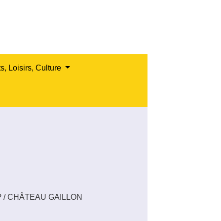
s, Loisirs, Culture
?
/
CHÂTEAU GAILLON