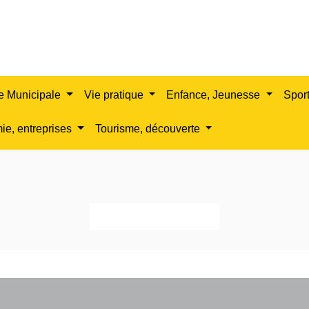
e Municipale
Vie pratique
Enfance, Jeunesse
Sport
e, entreprises
Tourisme, découverte
Retour