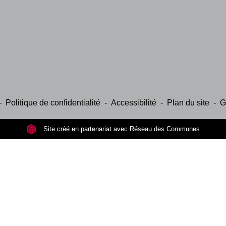
-
Politique de confidentialité
-
Accessibilité
-
Plan du site
-
G
Site créé en partenariat avec Réseau des Communes